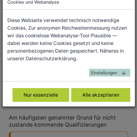
Cookies und Webanalyse
Bedarf = Zusammenfassung der Antwortkategorien „keine
Angebote“, „nicht genügend Angebote“, „fehlende
Diese Webseite verwendet technisch notwendige
Wahlmöglichkeit“ oder „Angebotsform ungeeignet“
Cookies. Zur anonymen Reichweitenmessung nutzen
kein Bedarf = genügend Angebote vorhanden
wir das cookielose Webanalyse-Tool Plausible —
Weitere Informationen finden Sie in der
►Arbeitshilfe
"Quali
dabei werden keine Cookies gesetzt und keine
gesucht!?", Abbildung 2
personenbezogenen Daten gespeichert. Näheres in
unserer Datenschutzerklärung.
Am häufigsten genannte fehlende
Qualifizierungsart
Einstellungen
Anpassungslehrgang
Nur essenzielle
Alle akzeptieren
Weitere Informationen finden Sie in der
►Arbeitshilfe
"Quali
gesucht!?", Abbildung 4
Am häufigsten genannter Grund für nicht
zustande kommende Qualifizierungen