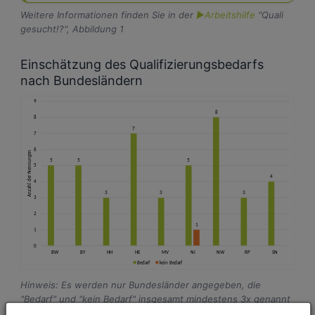
Weitere Informationen finden Sie in der
►Arbeitshilfe
"Quali
gesucht!?", Abbildung 1
Einschätzung des Qualifizierungsbedarfs
nach Bundesländern
Hinweis: Es werden nur Bundesländer angegeben, die
"Bedarf" und "kein Bedarf" insgesamt mindestens 3x genannt
haben.