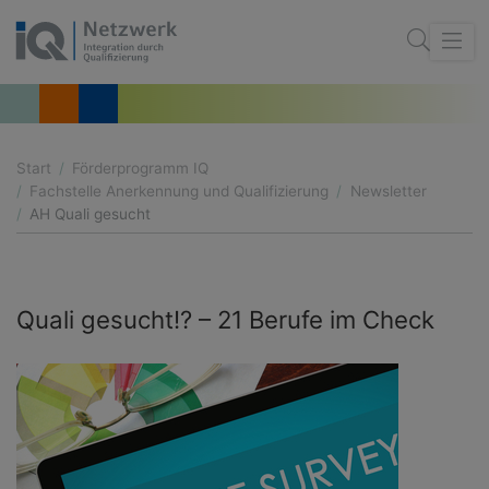
Start
Förderprogramm IQ
Fachstelle Anerkennung und Qualifizierung
Newsletter
AH Quali gesucht
Quali gesucht!? – 21 Berufe im Check