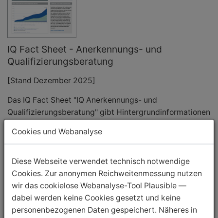
IQ Fact Sheet - Anerkennungs- und
Qualifizierungsberatung
[Stand Dezember 2025]
Das IQ Fact Sheet "IQ Anerkennungs- und
Qualifizierungsberatung" gibt Hintergrundinformationen
zum Anerkennungsgeschehen, von den Fakten zu
Cookies und Webanalyse
den Antragstellungen zur Anerkennung bis zur
Entwicklung der Zahlen der Anerkennungsbescheide. Im
Mittelpunkt stehen die Angebote der 60 IQ
Diese Webseite verwendet technisch notwendige
Beratungsstellen, die Ratsuchende bundesweit bei der
Cookies. Zur anonymen Reichweitenmessung nutzen
Anerkennung ihrer ausländischen Abschlüsse
wir das cookielose Webanalyse-Tool Plausible —
unterstützen.
dabei werden keine Cookies gesetzt und keine
personenbezogenen Daten gespeichert. Näheres in
Download PDF