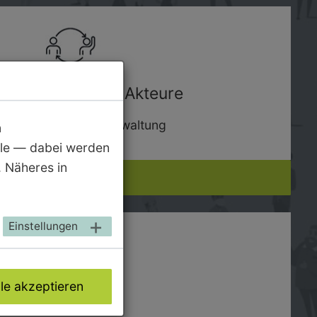
ote für weitere Akteure
olitik, Wirtschaft, Verwaltung
n
ble — dabei werden
 Näheres in
Weiterlesen
Einstellungen
lle akzeptieren
Publikationen