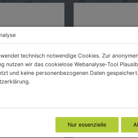
nalyse
tende
Angeb
ung
in P
rwendet technisch notwendige Cookies. Zur anonyme
g nutzen wir das cookielose Webanalyse-Tool Plausi
etzt und keine personenbezogenen Daten gespeichert.
tzerklärung.
Nur essenzielle
A