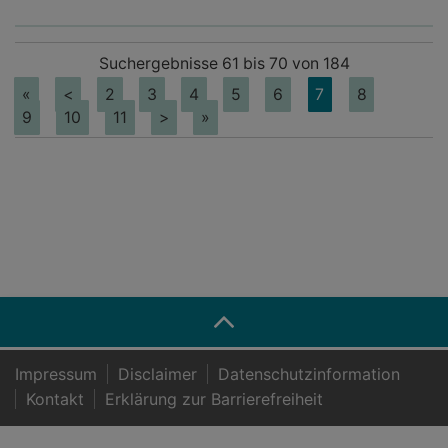
Suchergebnisse 61 bis 70 von 184
«
<
2
3
4
5
6
7
8
9
10
11
>
»
Impressum
Disclaimer
Datenschutzinformation
Kontakt
Er­klä­rung zur Bar­rie­re­frei­heit