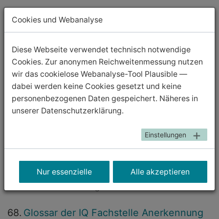
Cookies und Webanalyse
Diese Webseite verwendet technisch notwendige
Cookies. Zur anonymen Reichweitenmessung nutzen
wir das cookielose Webanalyse-Tool Plausible —
dabei werden keine Cookies gesetzt und keine
personenbezogenen Daten gespeichert. Näheres in
unserer Datenschutzerklärung.
67.
Datenschutz
Einstellungen
Datenschutzerklärung zum Digitalen Lernraum sowie
zum IQ Info-Portal der IQ Fachstelle Anerkennung und
Nur essenzielle
Alle akzeptieren
Qualifizierung Diese Datenschutzerklärung informiert
Sie über die Verarbeitung…
68.
Glossar der IQ Fachstelle Anerkennung