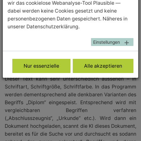
wir das cookielose Webanalyse-Tool Plausible —
(z. B. Approbationsanträge von Ärzt*innen aus einem
dabei werden keine Cookies gesetzt und keine
bestimmten Land). Vor diesem Probebetrieb sind noch
personenbezogenen Daten gespeichert. Näheres in
verschiedene datenschutzrechtliche Fragen zu klären.
unserer Datenschutzerklärung.
Können Sie uns einen kurzen Praxiseinblick geben, wie
Einstellungen
das „Trainieren“ der KI funktioniert?
Wenn das Ziel beispielsweise darin besteht, eine Datei
als „Diplom“ zu erkennen, erfolgt die Überprüfung
Nur essenzielle
Alle akzeptieren
anhand des Textes in dem hochgeladenen Dokument.
Dieser Text kann sehr unterschiedlich aussehen – in
Schriftart, Schriftgröße, Schriftfarbe. In das Programm
werden dementsprechend alle denkbaren Varianten des
Begriffs „Diplom“ eingespeist. Entsprechend wird mit
vergleichbaren Begriffen verfahren
(„Abschlusszeugnis“, „Urkunde“ etc.). Wird dann ein
Dokument hochgeladen, scannt die KI dieses Dokument,
bereitet es für die Suche vor und durchsucht es sodann