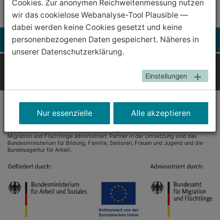
Cookies. Zur anonymen Reichweitenmessung nutzen
wir das cookielose Webanalyse-Tool Plausible —
dabei werden keine Cookies gesetzt und keine
personenbezogenen Daten gespeichert. Näheres in
unserer Datenschutzerklärung.
Impressum
Disclaimer
Datenschutzinformation
Einstellungen
Kontakt
Er­klä­rung zur Bar­rie­re­frei­heit
Nur essenzielle
Alle akzeptieren
Das Förderprogramm IQ – Integration durch Qualifizierung wird durch das
Bundesministerium für Arbeit und Soziales und die Europäische Union über den
Europäischen Sozialfonds Plus (ESF Plus) gefördert und vom Bundesamt für
Migration und Flüchtlinge administriert. Partner in der Umsetzung sind das
Bundesministerium für Bildung, Familie, Senioren, Frauen und Jugend und die
Bundesagentur für Arbeit.