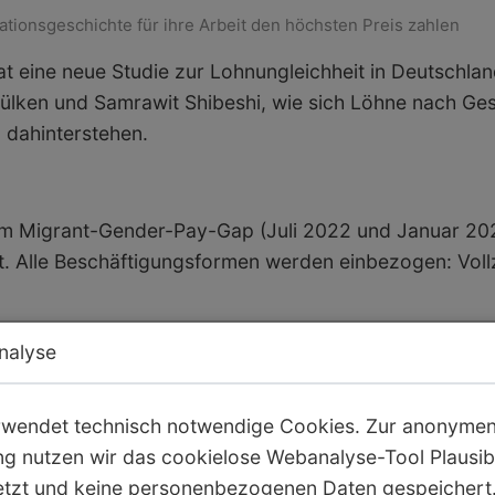
ionsgeschichte für ihre Arbeit den höchsten Preis zahlen
hat eine neue Studie zur Lohnungleichheit in Deutschl
Dülken und Samrawit Shibeshi, wie sich Löhne nach Ge
dahinterstehen.
m Migrant-Gender-Pay-Gap (Juli 2022 und Januar 2024
. Alle Beschäftigungsformen werden einbezogen: Vollze
nalyse
rwendet technisch notwendige Cookies. Zur anonyme
g nutzen wir das cookielose Webanalyse-Tool Plausi
systematisch zusammen modelliert
etzt und keine personenbezogenen Daten gespeichert.