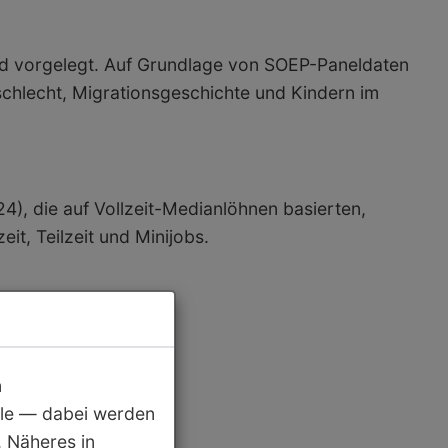
and vorgelegt. Auf Grundlage von SOEP-Paneldaten
schlecht, Migrationsgeschichte und Kindern im
), die auf Vollzeit-Medianlöhnen basierten,
it, Teilzeit und Minijobs.
n
ble — dabei werden
 Näheres in