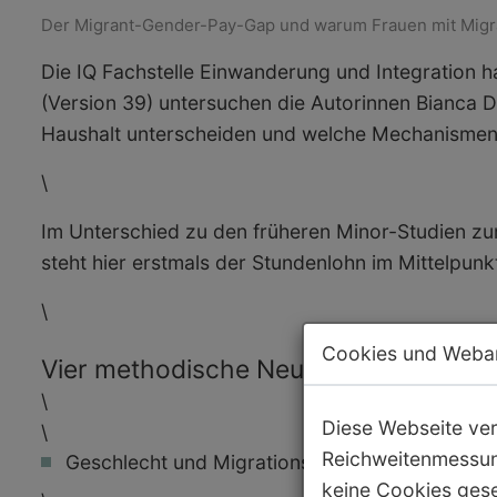
Der Migrant-Gender-Pay-Gap und warum Frauen mit Migrat
Die IQ Fachstelle Einwanderung und Integration 
(Version 39) untersuchen die Autorinnen Bianca 
Haushalt unterscheiden und welche Mechanismen 
\
Im Unterschied zu den früheren Minor-Studien zu
steht hier erstmals der
Stundenlohn
im Mittelpunkt
\
Cookies und Weba
Vier methodische Neuerungen
\
Diese Webseite ve
\
Reichweitenmessun
Geschlecht und Migrationsgeschichte werden 
keine Cookies ges